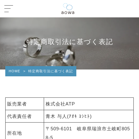
特定商取引法に基づく表記
HOME
>
特定商取引法に基づく表記
販売業者
株式会社ATP
代表責任者
青木 与人(ｱｵｷ ﾖｼﾋﾄ)
〒509-6101 岐阜県瑞浪市土岐町805
所在地
8-5