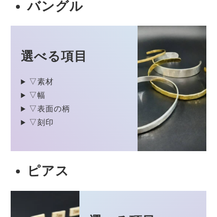
バングル
選べる項目
▽素材
▽幅
▽表面の柄
▽刻印
ピアス