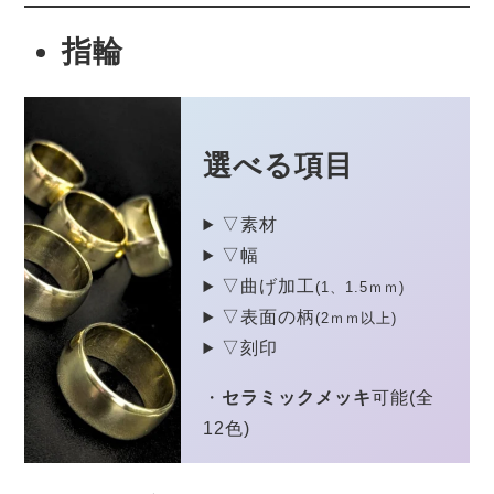
指輪
選べる項目
▽素材
▽幅
▽曲げ加工
(1、1.5ｍｍ)
▽表面の柄
(2ｍｍ以上)
▽刻印
・
セラミックメッキ
可能(全
12色)