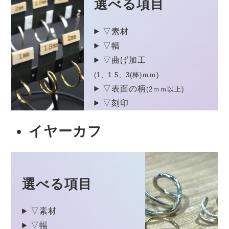
選べる項目
▽素材
▽幅
▽曲げ加工
(1、1.5、3(棒)ｍｍ)
▽表面の柄
(2ｍｍ以上)
▽刻印
イヤーカフ
選べる項目
▽素材
▽幅