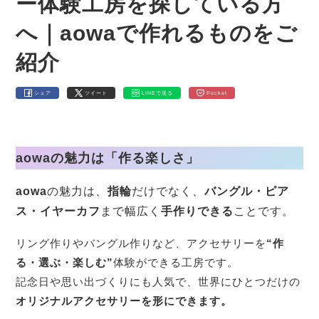
ー体験工房を探している方
へ｜aowaで作れるものをご
紹介
シェア
ツイート
LINEで送る
Pocket
aowaの魅力は「作る楽しさ」
aowa
の魅力は、
指輪
だけでなく、
バングル・ピア
ス・イヤーカフ
まで幅広く
手作りできる
ことです。
リング作りやバングル作りなど、アクセサリーを
“作
る・選ぶ・楽しむ”
体験ができる工房です。
記念日や思い出づくりにも人気で、世界にひとつだけの
オリジナルアクセサリーを形にできます。